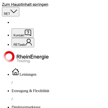
Zum Hauptinhalt springen
RET
Kontakt
RETweb
Leistungen
/
Erzeugung & Flexibilität
/
Direktvermarktung